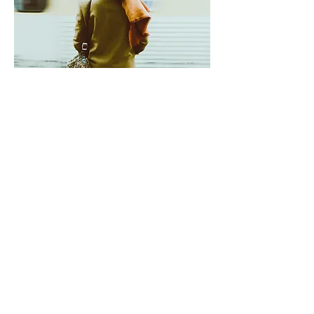
Nombre del servicio
Esto es un párrafo. Haz clic en
"Editar texto" o doble clic en la caja
de texto para editar, y asegúrate de
agregar información relevante que
quieras compartir con tus visitantes.